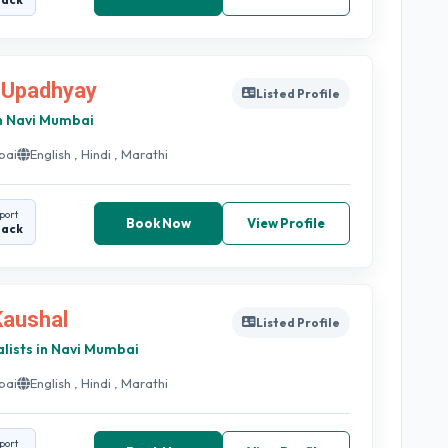
 Upadhyay
Listed Profile
n Navi Mumbai
bai
English , Hindi , Marathi
port
Book Now
View Profile
back
Kaushal
Listed Profile
ialists in Navi Mumbai
bai
English , Hindi , Marathi
port