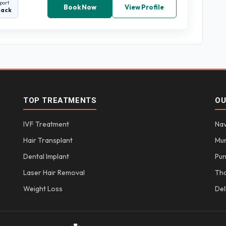
port
Book Now
View Profile
back
TOP TREATMENTS
OU
IVF Treatment
Nav
Hair Transplant
Mu
Dental Implant
Pu
Laser Hair Removal
Th
Weight Loss
Del