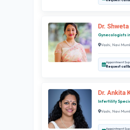
Dr. Shweta
Gynecologists i
Vashi, Navi Mum
Appointment Sup
Request call
Dr. Ankita 
Infertility Spec
Vashi, Navi Mum
Appointment Sup