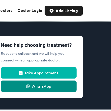
Add Listing
octors
Doctor Login
Need help choosing treatment?
Request a callback and we will help you
connect with an appropriate doctor.
Take Appointment
WhatsApp