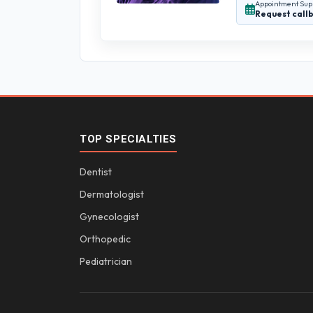
Appointment Sup
Request call
TOP SPECIALTIES
Dentist
Dermatologist
Gynecologist
Orthopedic
Pediatrician