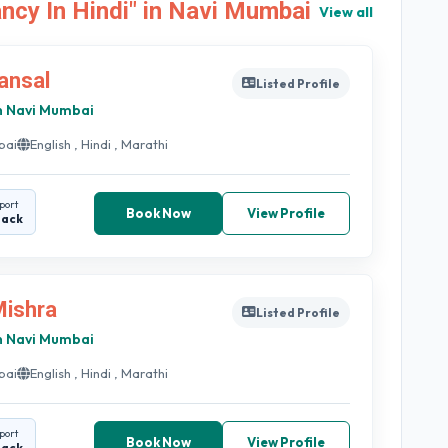
ncy In Hindi" in Navi Mumbai
View all
ansal
Listed Profile
n Navi Mumbai
bai
English , Hindi , Marathi
port
Book Now
View Profile
back
Mishra
Listed Profile
n Navi Mumbai
bai
English , Hindi , Marathi
port
Book Now
View Profile
back