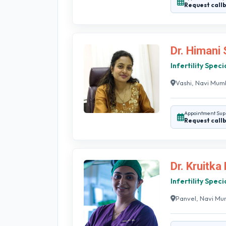
Request call
Dr. Himani
Infertility Spec
Vashi, Navi Mum
Appointment Sup
Request call
Dr. Kruitka
Infertility Spec
Panvel, Navi Mu