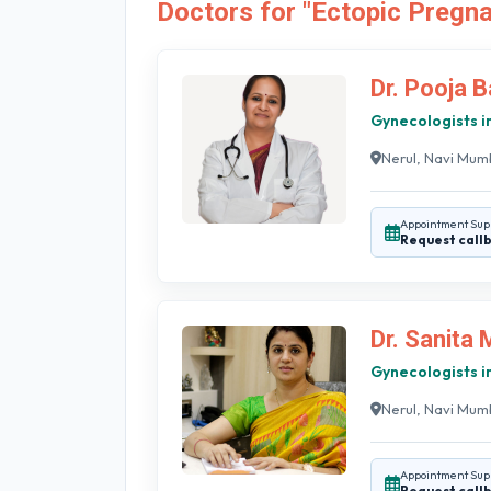
Doctors for "Ectopic Pregna
Dr. Pooja B
Gynecologists i
Nerul, Navi Mum
Appointment Sup
Request call
Dr. Sanita 
Gynecologists i
Nerul, Navi Mum
Appointment Sup
Request call