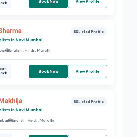
Book Now
View Profile
back
 Sharma
Listed Profile
ialists in Navi Mumbai
bai
English , Hindi , Marathi
port
Book Now
View Profile
back
 Makhija
Listed Profile
ialists in Navi Mumbai
mbai
English , Hindi , Marathi